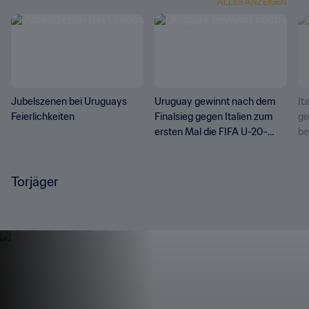
ALLES ANZEIGEN
Jubelszenen bei Uruguays
Uruguay gewinnt nach dem
It
Feierlichkeiten
Finalsieg gegen Italien zum
ge
ersten Mal die FIFA U-20-
be
Weltmeisterschaft
Pr
Torjäger