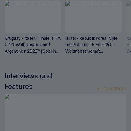
Uruguay - Italien | Finale | FIFA
Israel - Republik Korea | Spiel
It
U-20-Weltmeisterschaft
um Platz drei | FIFA U-20-
Ha
Argentinien 2023™ | Spiel in
Weltmeisterschaft
We
voller Länge
Argentinien 2023™ | Spiel in
Ar
voller Länge
vo
Interviews und
Features
ALLES ANZEIGEN