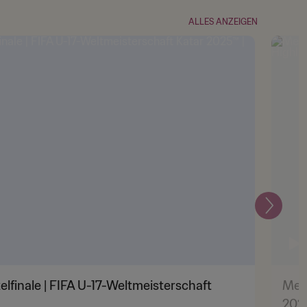
ALLES ANZEIGEN
Weiter
telfinale | FIFA U-17-Weltmeisterschaft
Mexi
2025