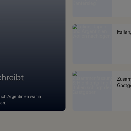
Italie
chreibt
Zusamm
Gastg
ch Argentinien war in
nen.