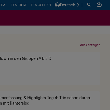
|
Deutsch
|
FIFA+
FIFA STORE
FIFA COLLECT
Alles anzeigen
own in den Gruppen A bis D
enfassung & Highlights Tag 4: Trio schon durch,
n mit Kantersieg