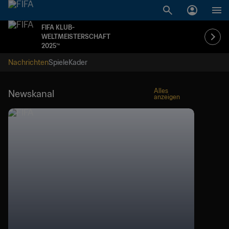
FIFA KLUB-
WELTMEISTERSCHAFT
2025™
Nachrichten
Spiele
Kader
Alles
Newskanal
anzeigen