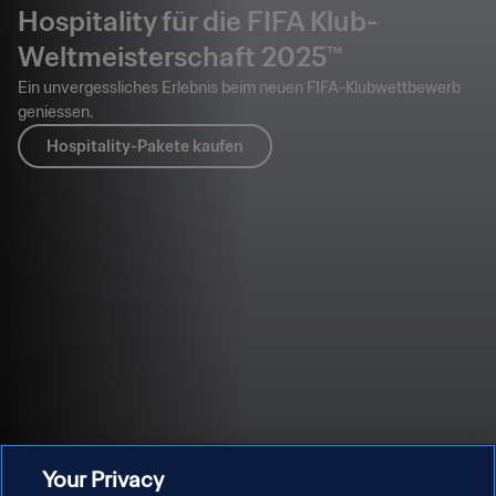
Hospitality für die FIFA Klub-
Weltmeisterschaft 2025™
Ein unvergessliches Erlebnis beim neuen FIFA-Klubwettbewerb
geniessen.
Hospitality-Pakete kaufen
Your Privacy