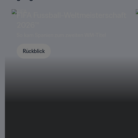
FIFA Fussball-Weltmeisterschaft
2026™
ier
So kam Spanien zum zweiten WM-Titel
Rückblick