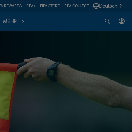
|
Deutsch
IFA REWARDS
FIFA+
FIFA STORE
FIFA COLLECT
MEHR