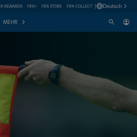
|
Deutsch
IFA REWARDS
FIFA+
FIFA STORE
FIFA COLLECT
MEHR