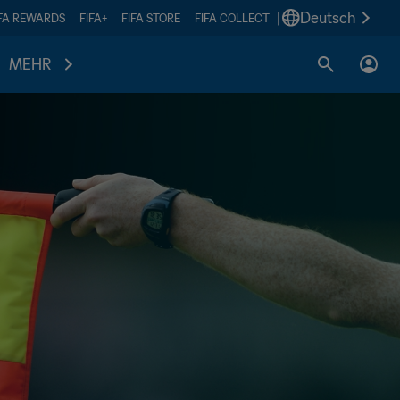
|
Deutsch
IFA REWARDS
FIFA+
FIFA STORE
FIFA COLLECT
MEHR