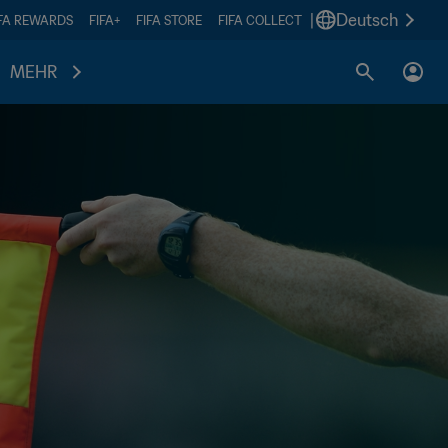
|
Deutsch
IFA REWARDS
FIFA+
FIFA STORE
FIFA COLLECT
MEHR