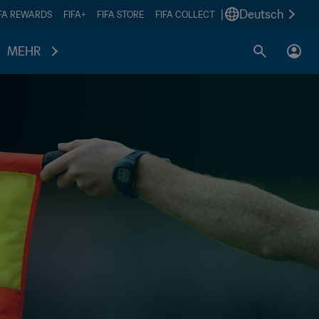
|
Deutsch
IFA REWARDS
FIFA+
FIFA STORE
FIFA COLLECT
MEHR