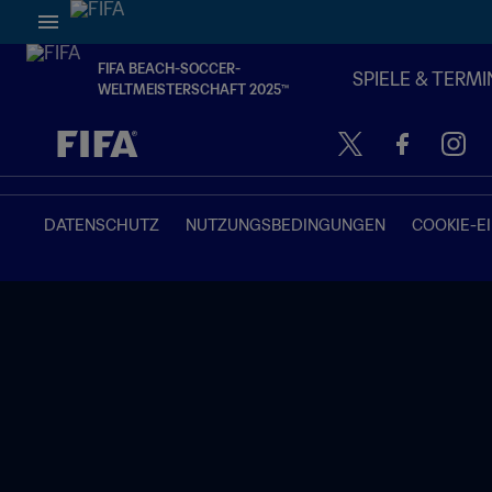
FIFA BEACH-SOCCER-
SPIELE & TERMI
WELTMEISTERSCHAFT 2025™
OFFEN – OFFEN
DATENSCHUTZ
NUTZUNGSBEDINGUNGEN
COOKIE-E