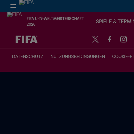
FIFA U-17-WELTMEISTERSCHAFT
SPIELE & TERMI
2026
OFFEN – OFFEN
DATENSCHUTZ
NUTZUNGSBEDINGUNGEN
COOKIE-E