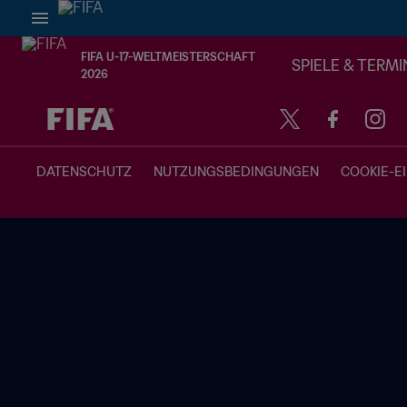
FIFA U-17-WELTMEISTERSCHAFT
SPIELE & TERMI
2026
OFFEN – OFFEN
DATENSCHUTZ
NUTZUNGSBEDINGUNGEN
COOKIE-E