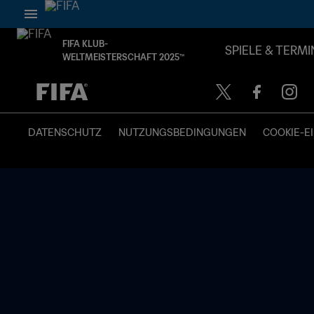
FIFA KLUB-
SPIELE & TERMI
WELTMEISTERSCHAFT 2025™
OFFEN – OFFEN
DATENSCHUTZ
NUTZUNGSBEDINGUNGEN
COOKIE-E