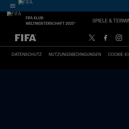
FIFA KLUB-
SPIELE & TERMI
WELTMEISTERSCHAFT 2025™
OFFEN – OFFEN
DATENSCHUTZ
NUTZUNGSBEDINGUNGEN
COOKIE-E