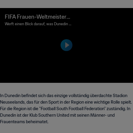
FIFA Frauen-Weltmeisters
chaft 2023™ Gastgeberpro
Werft einen Blick darauf, was Dunedin a
lles zu bieten hat, während sich die Sta
fil: Dunedin
dt auf die FIFA Frauen-Weltmeisterscha
ft Australien & Neuseeland 2023™ vorb
ereitet.
In Dunedin befindet sich das einzige vollständig überdachte Stadion
Neuseelands, das für den Sport in der Region eine wichtige Rolle spielt.
Für die Region ist die "Football South Football Federation" zuständig. In
Dunedin ist der Klub Southern United mit seinen Männer- und
Frauenteams beheimatet.