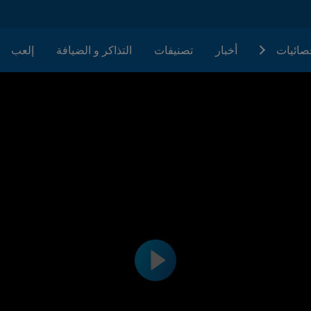
حصائيات
أخبار
تصنيفات
التذاكر و الضيافة
إلعب