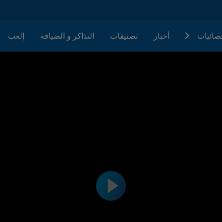
حصائيات
أخبار
تصنيفات
التذاكر و الضيافة
إلعب