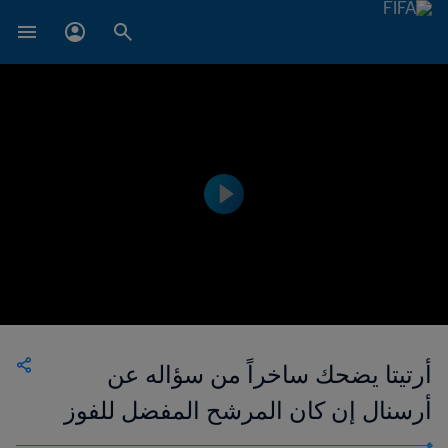
أرتيتا يضحك ساخراً من سؤاله عن
أرسنال إن كان المرشح المفضل للفوز
بلقب الدوري