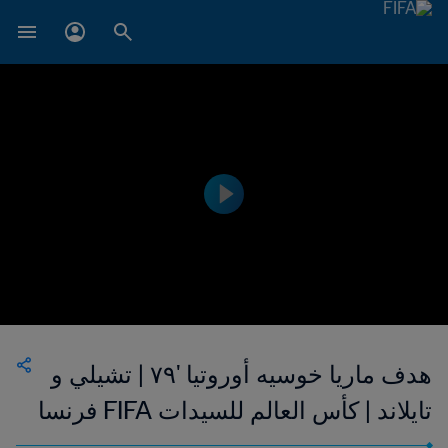
هدف ماريا خوسيه أوروتيا '٧٩ | تشيلي و
تايلاند | كأس العالم للسيدات FIFA فرنسا
٢٠١٩