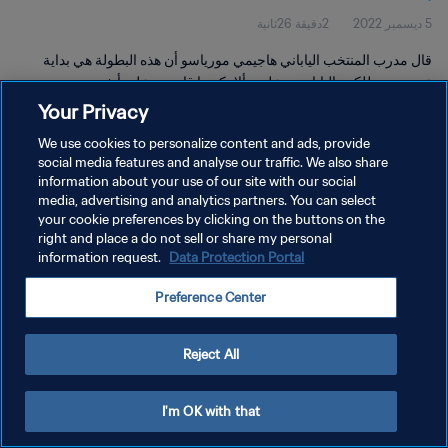
5 ديسمبر 2022
2دقيقة 26ثانية
قال مدرب المنتخب الياباني هاجيمي مورياسو أن هذه البطولة هي بداية
عصر جديد للكرة اليابانية، وعليهم ألا يكونوا قاسيين على أنفسهم بعد
الخروج أمام كرواتيا في قطر ٢٠٢٢™
Your Privacy
We use cookies to personalize content and ads, provide
social media features and analyse our traffic. We also share
information about your use of our site with our social
media, advertising and analytics partners. You can select
your cookie preferences by clicking on the buttons on the
سياسة الخصوصية
right and place a do not sell or share my personal
information request.
Data Protection Portal
شروط الخدمة
Preference Center
إدارة تفضيلات ملفات تعريف الارتباط
حقوق النشر والطبع والتأليف © ١٩٩٤ - ٢٠٢٦ FIFA. جميع الحقوق محفوظة.
Reject All
I'm OK with that