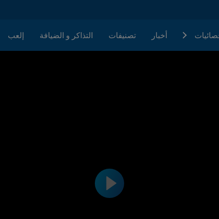
حصائيات
أخبار
تصنيفات
التذاكر و الضيافة
إلعب