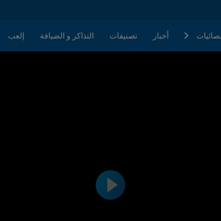
حصائيات
أخبار
تصنيفات
التذاكر و الضيافة
إلعب