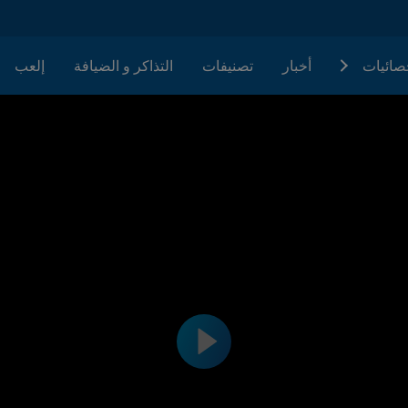
حصائيات
أخبار
تصنيفات
التذاكر و الضيافة
إلعب