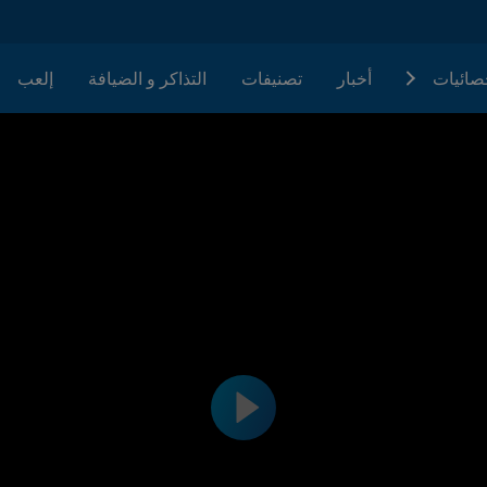
حصائيات
أخبار
تصنيفات
التذاكر و الضيافة
إلعب