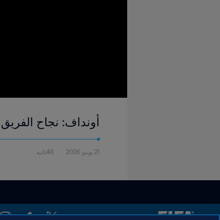
أونداف: نجاح الفريق 
21 يونيو 2026
46ثانية