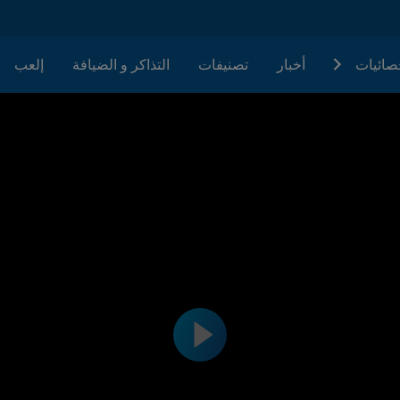
حصائيات
أخبار
تصنيفات
التذاكر و الضيافة
إلعب