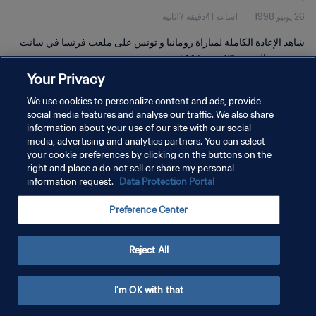
26 يونيو 1998
1ساعة 41دقيقة 17ثانية
شاهد الإعادة الكاملة لمباراة رومانيا و تونس على ملعب فرنسا في سانت
دوني يوم الجمعة ٢٦ يونيو ١٩٩٨.
Your Privacy
We use cookies to personalize content and ads, provide
social media features and analyse our traffic. We also share
information about your use of our site with our social
media, advertising and analytics partners. You can select
سياسة الخصوصية
your cookie preferences by clicking on the buttons on the
right and place a do not sell or share my personal
شروط الخدمة
information request.
Data Protection Portal
إدارة تفضيلات ملفات تعريف الارتباط
Preference Center
حقوق النشر والطبع والتأليف © ١٩٩٤ - ٢٠٢٦ FIFA. جميع الحقوق محفوظة.
Reject All
I'm OK with that