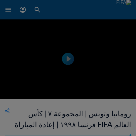
رومانيا وتونس | المجموعة ٧ | كأس
العالم FIFA فرنسا ١٩٩٨ | إعادة المباراة