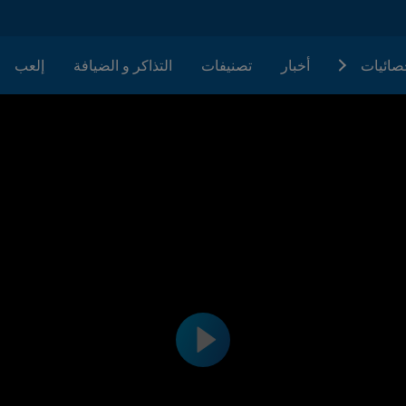
حصائيات
أخبار
تصنيفات
التذاكر و الضيافة
إلعب