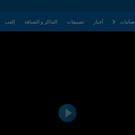
حصائيات
أخبار
تصنيفات
التذاكر و الضيافة
إلعب