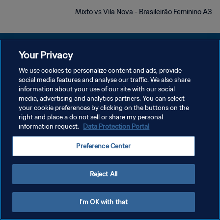
Mixto vs Vila Nova - Brasileirão Feminino A3
Your Privacy
We use cookies to personalize content and ads, provide
سياسة الخصوصية
social media features and analyse our traffic. We also share
information about your use of our site with our social
شروط الخدمة
media, advertising and analytics partners. You can select
your cookie preferences by clicking on the buttons on the
إدارة تفضيلات ملفات تعريف الارتباط
right and place a do not sell or share my personal
حقوق النشر والطبع والتأليف © ١٩٩٤ - ٢٠٢٦ FIFA. جميع الحقوق محفوظة.
information request.
Data Protection Portal
Preference Center
Reject All
I'm OK with that