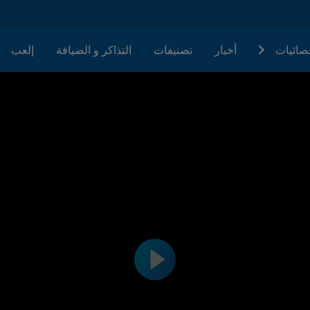
حصائيات
أخبار
تصنيفات
التذاكر و الضيافة
إلعب