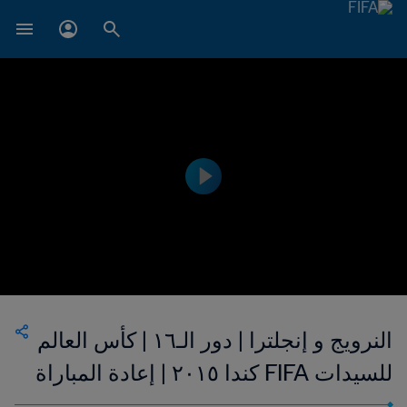
النرويج و إنجلترا | دور الـ١٦ | كأس العالم
للسيدات FIFA كندا ٢٠١٥ | إعادة المباراة