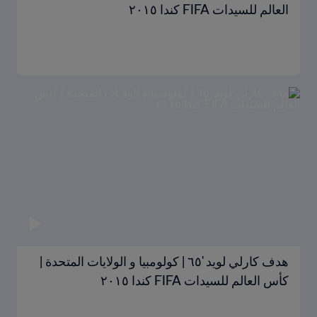
العالم للسيدات FIFA كندا ٢٠١٥
هدف كارلي لويد '٦٥ | كولومبيا و الولايات المتحدة |
كأس العالم للسيدات FIFA كندا ٢٠١٥