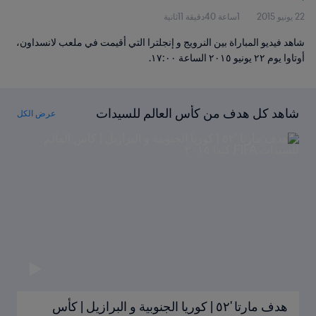
22 يونيو 2015
1ساعة 40دقيقة 11ثانية
شاهد فيديو المباراة بين النرويج و إنجلترا التي أقيمت في ملعب لانسداون،
أوتاوا يوم ٢٢ يونيو ٢٠١٥ الساعة ١٧:٠٠.
شاهد كل هدف من كأس العالم للسيدات
عرض الكل
FIFA كندا ٢٠١٥
هدف مارتا '٥٢ | كوريا الجنوبية و البرازيل | كأس