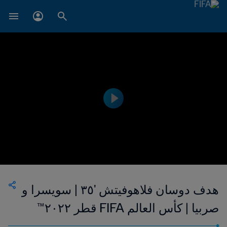
هدف دوسان فلاهوفيتش '٣٥ | سويسرا و
صربيا | كأس العالم FIFA قطر ٢٠٢٢™