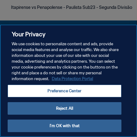
Itapirense vs Penapolense - Paulista Sub23 - Segunda Divisão
Your Privacy
We use cookies to personalize content and ads, provide
سياسة الخصوصية
social media features and analyse our traffic. We also share
information about your use of our site with our social
شروط الخدمة
media, advertising and analytics partners. You can select
your cookie preferences by clicking on the buttons on the
إدارة تفضيلات ملفات تعريف الارتباط
right and place a do not sell or share my personal
حقوق النشر والطبع والتأليف © ١٩٩٤ - ٢٠٢٦ FIFA. جميع الحقوق محفوظة.
information request.
Data Protection Portal
Preference Center
Reject All
I'm OK with that