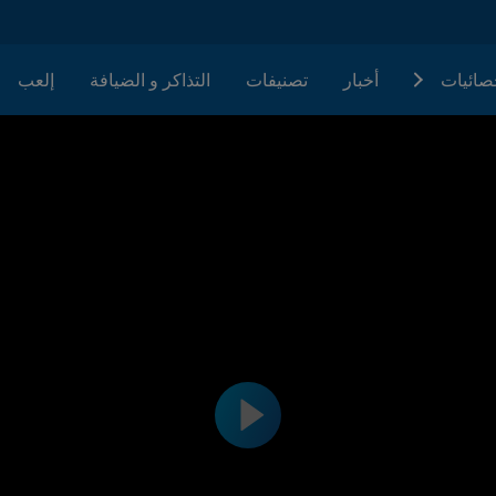
حصائيات
أخبار
تصنيفات
التذاكر و الضيافة
إلعب