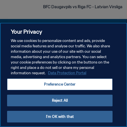
BFC Daugavpils vs Riga FC - Latvian Virsliga
Your Privacy
We use cookies to personalize content and ads, provide
social media features and analyse our traffic. We also share
سياسة الخصوصية
information about your use of our site with our social
media, advertising and analytics partners. You can select
شروط الخدمة
your cookie preferences by clicking on the buttons on the
إدارة تفضيلات ملفات تعريف الارتباط
right and place a do not sell or share my personal
information request.
Data Protection Portal
حقوق النشر والطبع والتأليف © ١٩٩٤ - ٢٠٢٦ FIFA. جميع الحقوق محفوظة.
Preference Center
Reject All
I'm OK with that