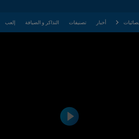
حصائيات
أخبار
تصنيفات
التذاكر و الضيافة
إلعب