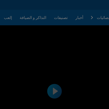
حصائيات
أخبار
تصنيفات
التذاكر و الضيافة
إلعب