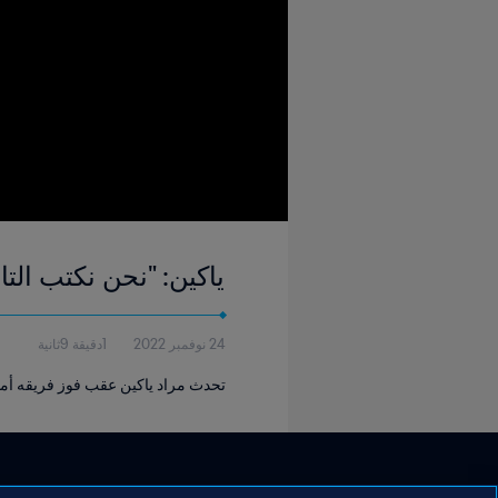
ياكين: "نحن نكتب التار
24 نوفمبر 2022
1دقيقة 9ثانية
تحدث مراد ياكين عقب فوز فريقه أم