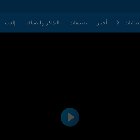
حصائيات
أخبار
تصنيفات
التذاكر و الضيافة
إلعب