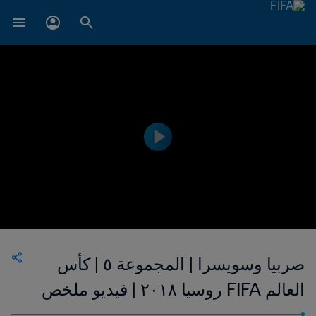
صربيا وسويسرا | المجموعة ٥ | كأس
العالم FIFA روسيا ٢٠١٨ | فيديو ملخص