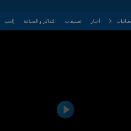
حصائيات
أخبار
تصنيفات
التذاكر و الضيافة
إلعب