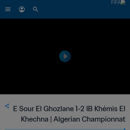
E Sour El Ghozlane 1-2 IB Khémis El
Khechna | Algerian Championnat
National 2 | 12 May 2023