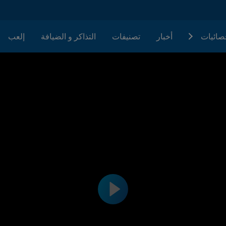
حصائيات
أخبار
تصنيفات
التذاكر و الضيافة
إلعب