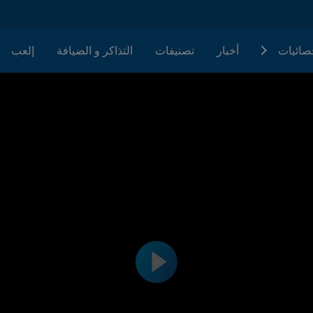
حصائيات
أخبار
تصنيفات
التذاكر و الضيافة
إلعب