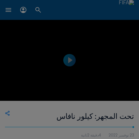
تحت المجهر: كيلور نافاس
23 نوفمبر 2022
4دقيقة 2ثانية