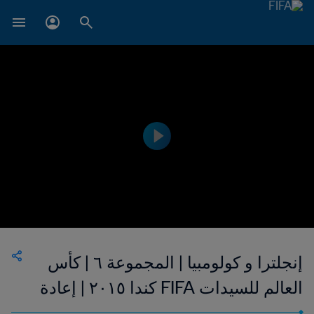
إنجلترا و كولومبيا | المجموعة ٦ | كأس
العالم للسيدات FIFA كندا ٢٠١٥ | إعادة
المباراة