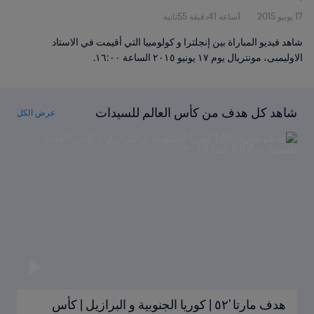
17 يونيو 2015
1ساعة 41دقيقة 55ثانية
شاهد فيديو المباراة بين إنجلترا و كولومبيا التي أقيمت في الاستاد
الاوليمبى، مونتريال يوم ١٧ يونيو ٢٠١٥ الساعة ١٦:٠٠.
شاهد كل هدف من كأس العالم للسيدات
عرض الكل
FIFA كندا ٢٠١٥
هدف مارتا '٥٢ | كوريا الجنوبية و البرازيل | كأس