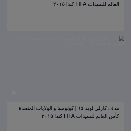
العالم للسيدات FIFA كندا ٢٠١٥
هدف كارلي لويد '٦٥ | كولومبيا و الولايات المتحدة |
كأس العالم للسيدات FIFA كندا ٢٠١٥