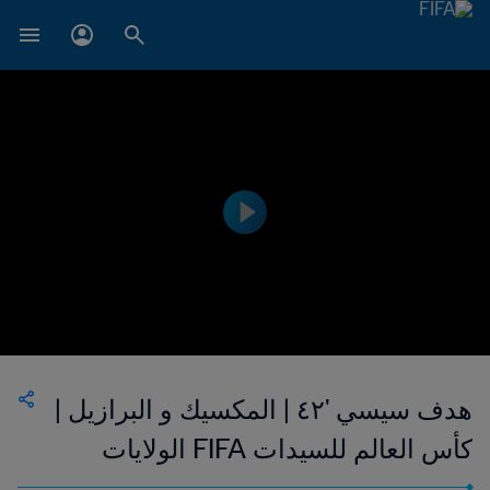
هدف سيسي '٤٢ | المكسيك و البرازيل |
كأس العالم للسيدات FIFA الولايات
المتحدة الأمريكية ١٩٩٩