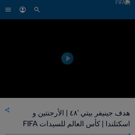
هدف جينيفر بيتي '٤٨ | الأرجنتين و
اسكتلندا | كأس العالم للسيدات FIFA
فرنسا ٢٠١٩