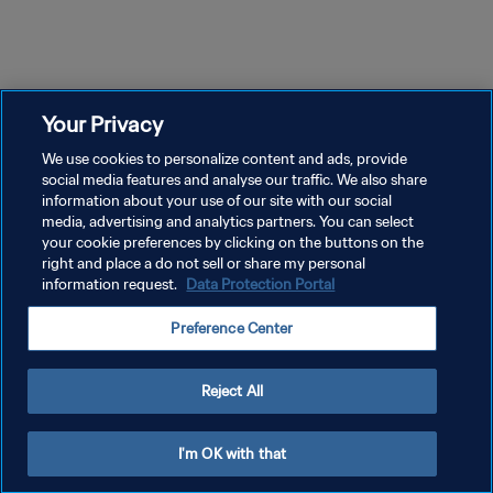
18m 12s
18m 7s
قة 3
الحلقة 2
الحلقة 1
لقدم
مقابر | ألغاز كرة القدم
الأجسام الطائرة المجهولة | ألغاز
كرة القدم
Your Privacy
We use cookies to personalize content and ads, provide
social media features and analyse our traffic. We also share
information about your use of our site with our social
media, advertising and analytics partners. You can select
your cookie preferences by clicking on the buttons on the
right and place a do not sell or share my personal
information request.
Data Protection Portal
سياسة الخصوصية
Preference Center
شروط الخدمة
إدارة تفضيلات ملفات تعريف الارتباط
Reject All
حقوق النشر والطبع والتأليف © ١٩٩٤ - ٢٠٢٦ FIFA. جميع الحقوق محفوظة.
I'm OK with that